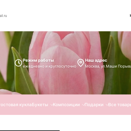
l.ru
Режим работы
Наш адрес
ежедневно и круглосуточно
Москва, ул.Маши Порыва
Ростовая кукла
Букеты
Композиции
Подарки
Все товар