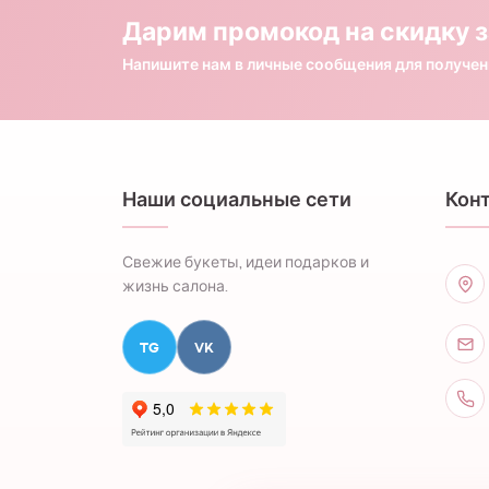
Дарим промокод на скидку з
Напишите нам в личные сообщения для получе
Наши социальные сети
Кон
Свежие букеты, идеи подарков и
жизнь салона.
TG
VK