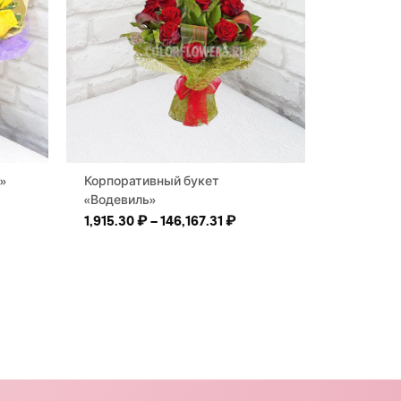
»
Корпоративный букет
«Водевиль»
Диапазон цен: 1,915.30 ₽ 
1,915.30
₽
–
146,167.31
₽