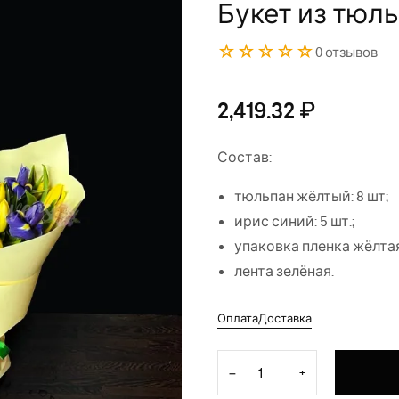
Букет из тюл
☆☆☆☆☆
0 отзывов
2,419.32
₽
Состав:
тюльпан жёлтый: 8 шт;
ирис синий: 5 шт.;
упаковка пленка жёлтая
лента зелёная.
Оплата
Доставка
Количество товара Букет и
−
+