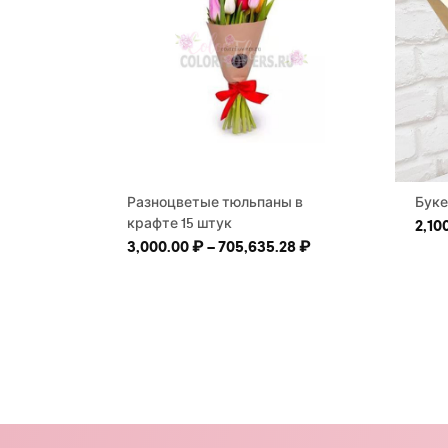
Разноцветые тюльпаны в
Буке
крафте 15 штук
2,10
Диапазон цен: 3,0
3,000.00
₽
–
705,635.28
₽