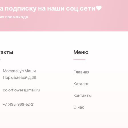
а подписку на наши соц.сети❤️
ния промокода
такты
Меню
Москва, ул.Маши
Главная
Порываевой д.38
Каталог
colorflowers@mail.ru
Контакты
+7 (495) 989-52-21
О нас