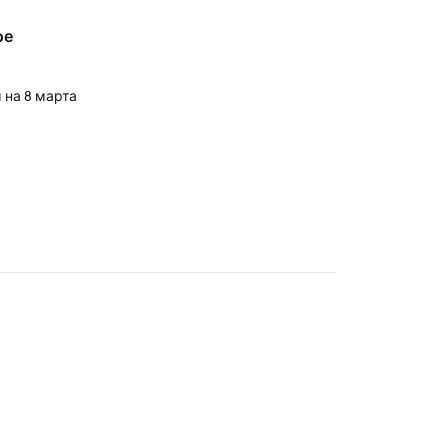
ое
 на 8 марта