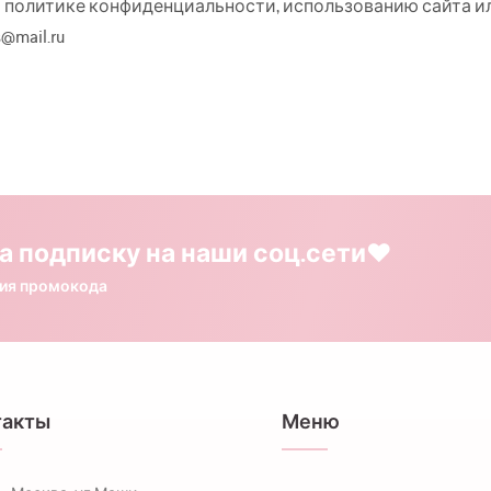
 о политике конфиденциальности, использованию сайта и
s@mail.ru
а подписку на наши соц.сети❤️
ния промокода
такты
Меню