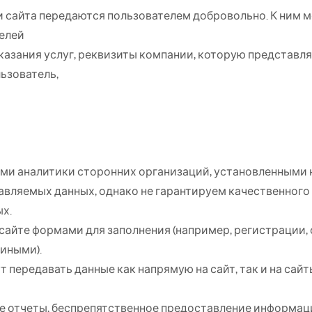
сайта передаются пользователем добровольно. К ним м
телей
казания услуг, реквизиты компании, которую представля
ьзователь,
ми аналитики сторонних организаций, установленными н
вляемых данных, однако не гарантируем качественного 
ых.
йте формами для заполнения (например, регистрации, 
 иными).
т передавать данные как напрямую на сайт, так и на сай
е отчеты, беспрепятственное предоставление информаци