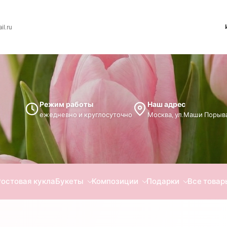
l.ru
Режим работы
Наш адрес
ежедневно и круглосуточно
Москва, ул.Маши Порыва
Ростовая кукла
Букеты
Композиции
Подарки
Все товар