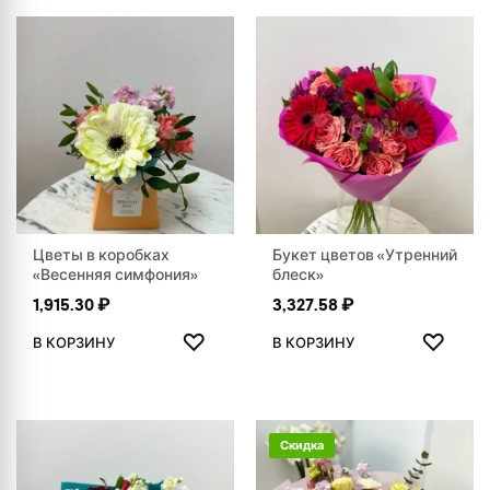
Цветы в коробках
Букет цветов «Утренний
«Весенняя симфония»
блеск»
1,915.30
₽
3,327.58
₽
ДОБАВИТЬ В ИЗБРАННОЕ
ДОБАВ
♡
♡
В КОРЗИНУ
В КОРЗИНУ
Скидка