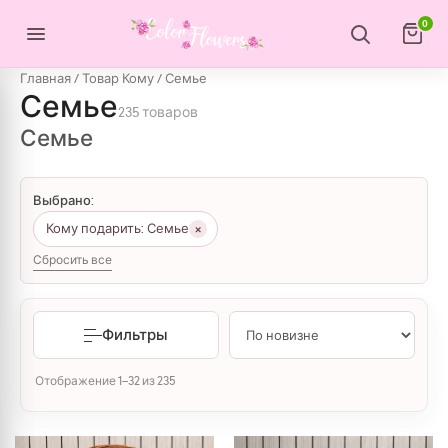
Перейти к содержимому
0
Главная
/ Товар Кому / Семье
Семье
235 товаров
Семье
Выбрано:
×
Кому подарить: Семье
Сбросить все
Фильтры
Сортировка: самые недавние
Отображение 1–32 из 235