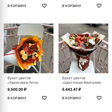
ДОБАВИТЬ В ИЗБРАННОЕ
ДОБАВ
♡
♡
В КОРЗИНУ
В КОРЗИНУ
Букет цветов
Букет цветов
«Зарисовки Лета»
«Цветочная Фантазия»
6,500.00
₽
5,443.47
₽
ДОБАВИТЬ В ИЗБРАННОЕ
ДОБАВ
♡
♡
В КОРЗИНУ
В КОРЗИНУ