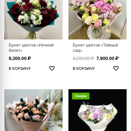
Букет цветов «Ночной
Букет цветов «Тайный
балет»
сад»
Первоначальная
Текущ
6,200.00
₽
8,200.00
₽
7,900.00
₽
ДОБАВИТЬ В ИЗБРАННОЕ
ДОБАВ
♡
♡
В КОРЗИНУ
В КОРЗИНУ
Скидка