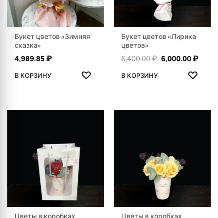
Букет цветов «Зимняя
Букет цветов «Лирика
сказка»
цветов»
Первоначальна
Текущ
4,989.85
₽
6,400.00
₽
6,000.00
₽
ДОБАВИТЬ В ИЗБРАННОЕ
ДОБАВ
♡
♡
В КОРЗИНУ
В КОРЗИНУ
Цветы в коробках
Цветы в коробках