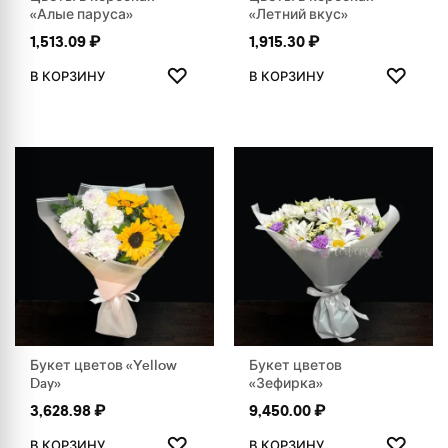
«Алые паруса»
«Летний вкус»
1,513.09
₽
1,915.30
₽
ДОБАВИТЬ В ИЗБРАННОЕ
ДОБАВ
♡
♡
В КОРЗИНУ
В КОРЗИНУ
Букет цветов «Yellow
Букет цветов
Day»
«Зефирка»
3,628.98
₽
9,450.00
₽
ДОБАВИТЬ В ИЗБРАННОЕ
ДОБАВ
♡
♡
В КОРЗИНУ
В КОРЗИНУ