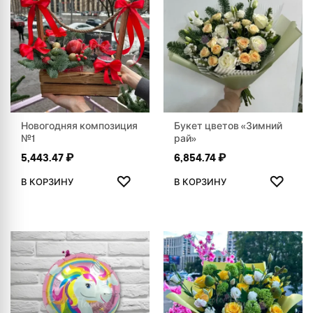
Новогодняя композиция
Букет цветов «Зимний
№1
рай»
5,443.47
₽
6,854.74
₽
ДОБАВИТЬ В ИЗБРАННОЕ
ДОБАВ
♡
♡
В КОРЗИНУ
В КОРЗИНУ