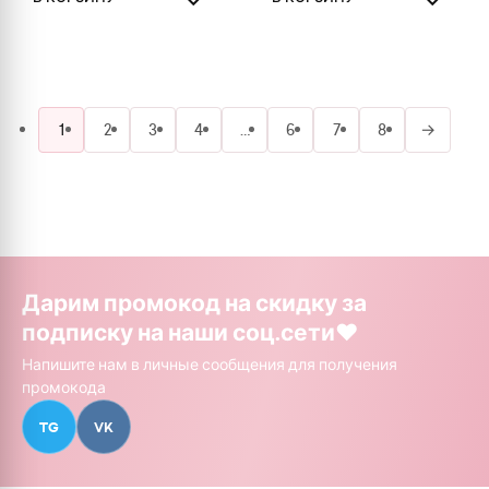
1
2
3
4
…
6
7
8
→
Дарим промокод на скидку за
подписку на наши соц.сети❤️
Напишите нам в личные сообщения для получения
промокода
TG
VK