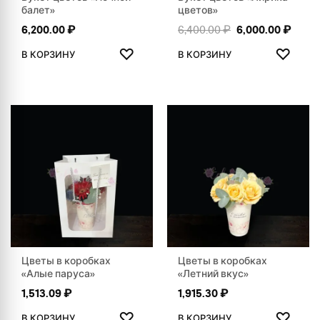
балет»
цветов»
Первоначальна
Текущ
6,200.00
₽
6,400.00
₽
6,000.00
₽
ДОБАВИТЬ В ИЗБРАННОЕ
ДОБАВ
♡
♡
В КОРЗИНУ
В КОРЗИНУ
Цветы в коробках
Цветы в коробках
«Алые паруса»
«Летний вкус»
1,513.09
₽
1,915.30
₽
ДОБАВИТЬ В ИЗБРАННОЕ
ДОБАВ
♡
♡
В КОРЗИНУ
В КОРЗИНУ