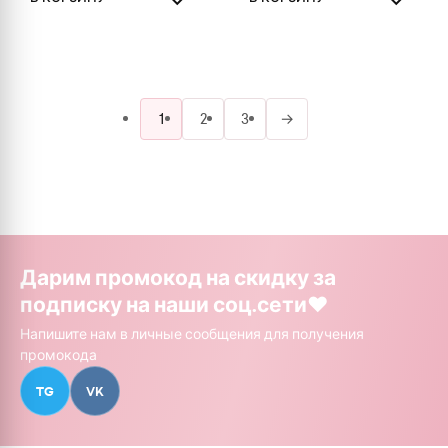
1
2
3
→
Дарим промокод на скидку за
подписку на наши соц.сети❤️
Напишите нам в личные сообщения для получения
промокода
TG
VK