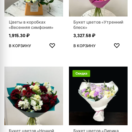
Цветы в коробках
Букет цветов «Утренний
«Весенняя симфония»
блеск»
1,915.30
₽
3,327.58
₽
ДОБАВИТЬ В ИЗБРАННОЕ
ДОБАВ
♡
♡
В КОРЗИНУ
В КОРЗИНУ
Скидка
Букет цветов «Ночной
Букет цветов «Лирика