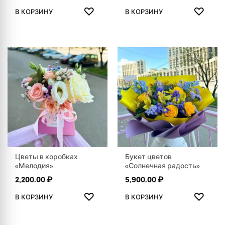
ДОБАВИТЬ В ИЗБРАННОЕ
ДОБАВ
♡
♡
В КОРЗИНУ
В КОРЗИНУ
Цветы в коробках
Букет цветов
«Мелодия»
«Солнечная радость»
2,200.00
₽
5,900.00
₽
ДОБАВИТЬ В ИЗБРАННОЕ
ДОБАВ
♡
♡
В КОРЗИНУ
В КОРЗИНУ