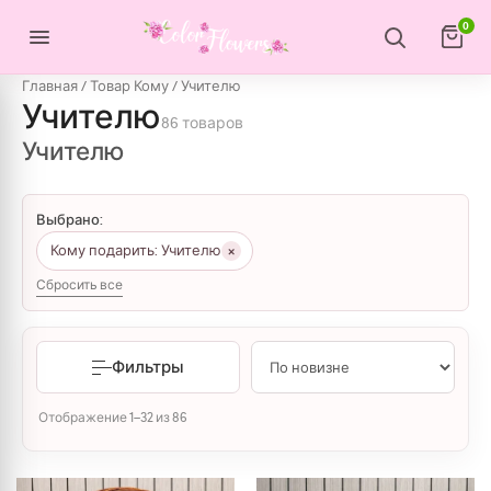
Перейти к содержимому
0
Главная
/ Товар Кому / Учителю
Учителю
86 товаров
Учителю
Выбрано:
×
Кому подарить: Учителю
Сбросить все
Фильтры
Сортировка: самые недавние
Отображение 1–32 из 86