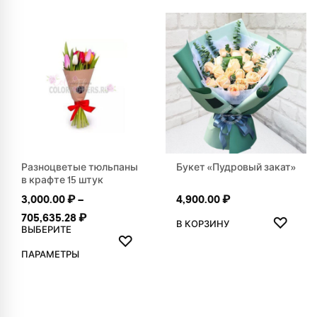
Разноцветые тюльпаны
Букет «Пудровый закат»
в крафте 15 штук
3,000.00
₽
–
4,900.00
₽
ДОБАВ
Диапазон цен: 3,000.00 ₽ – 705,635.28 ₽
705,635.28
₽
♡
В КОРЗИНУ
ВЫБЕРИТЕ
ДОБАВИТЬ В ИЗБРАННОЕ
♡
Этот товар имеет несколько вариаций. Опции можно выбр
ПАРАМЕТРЫ