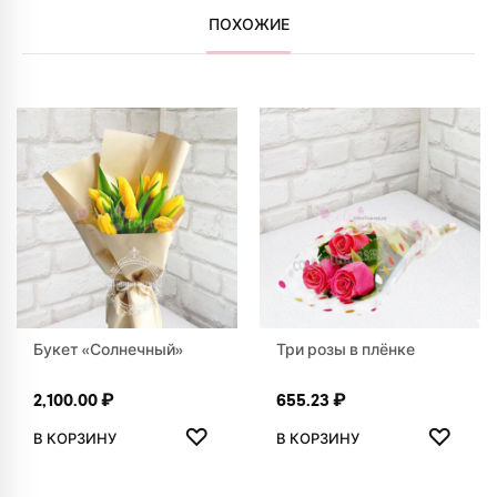
ПОХОЖИЕ
Букет «Солнечный»
Три розы в плёнке
2,100.00
₽
655.23
₽
ДОБАВИТЬ В ИЗБРАННОЕ
ДОБАВ
♡
♡
В КОРЗИНУ
В КОРЗИНУ