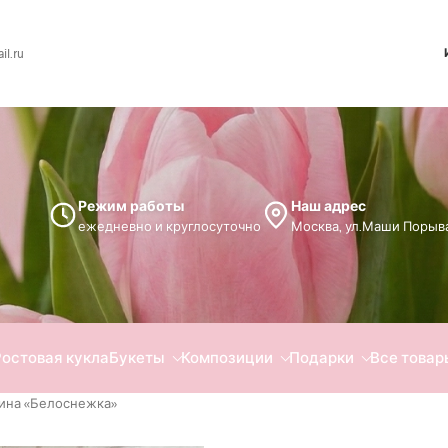
l.ru
Режим работы
Наш адрес
ежедневно и круглосуточно
Москва, ул.Маши Порыва
Ростовая кукла
Букеты
Композиции
Подарки
Все товар
зина «Белоснежка»