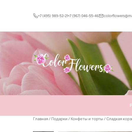
Перейти к содержимому
+7 (495) 989-52-21
+7 (967) 046-55-46
colorflowers@mai
Главная
/
Подарки
/
Конфеты и торты
/ Сладкая кор