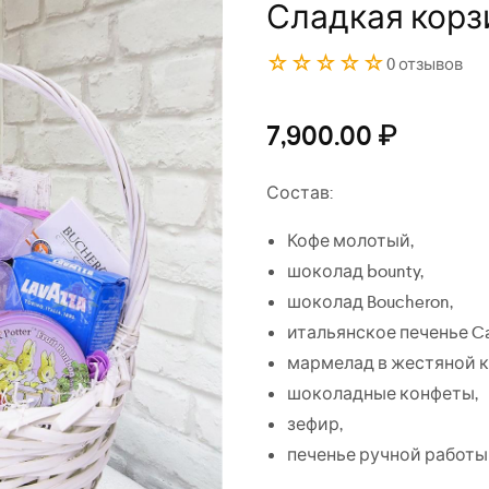
Сладкая корз
☆☆☆☆☆
0 отзывов
7,900.00
₽
Состав:
Кофе молотый,
шоколад bounty,
шоколад Boucheron,
итальянское печенье Ca
мармелад в жестяной к
шоколадные конфеты,
зефир,
печенье ручной работы