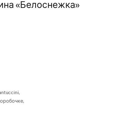
ина «Белоснежка»
ntuccini,
оробочке,