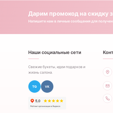
Дарим промокод на скидку з
Напишите нам в личные сообщения для получе
Наши социальные сети
Кон
Свежие букеты, идеи подарков и
жизнь салона.
TG
VK