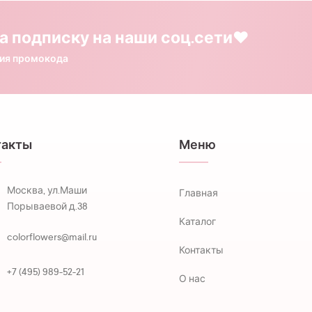
а подписку на наши соц.сети❤️
ния промокода
такты
Меню
Москва, ул.Маши
Главная
Порываевой д.38
Каталог
colorflowers@mail.ru
Контакты
+7 (495) 989-52-21
О нас