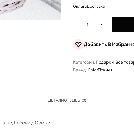
Оплата
Доставка
Количество товара Сладкая
−
+
♡
Добавить В Избранн
Категории:
Подарки
,
Все тов
Бренд:
ColorFlowers
ДЕТАЛИ
ОТЗЫВЫ (0)
,
Папе
,
Ребенку
,
Семье