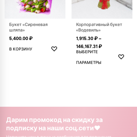
Букет «Сиреневая
Корпоративный букет
шляпа»
«Водевиль»
5,400.00
₽
1,915.30
₽
–
ДОБАВИТЬ В ИЗБРАННОЕ
Диапазон цен: 1
146,167.31
₽
♡
В КОРЗИНУ
ВЫБЕРИТЕ
ДОБАВ
♡
Этот товар имеет нескольк
ПАРАМЕТРЫ
Дарим промокод на скидку за
подписку на наши соц.сети❤️