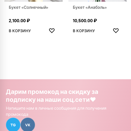
Букет «Солнечный»
Букет «Анабэль»
2,100.00
₽
10,500.00
₽
ДОБАВИТЬ В ИЗБРАННОЕ
ДОБАВ
♡
♡
В КОРЗИНУ
В КОРЗИНУ
Дарим промокод на скидку за
подписку на наши соц.сети❤️
Напишите нам в личные сообщения для получения
промокода
TG
VK