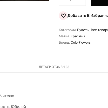
♡
Добавить В Избранн
Категории:
Букеты
,
Все това
Метка:
Красный
Бренд:
ColorFlowers
ДЕТАЛИ
ОТЗЫВЫ (0)
Учителю
ность
,
Юбилей