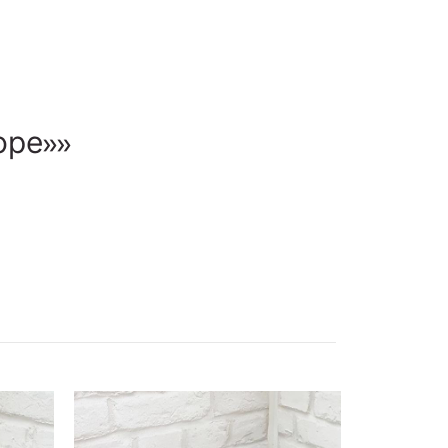
оре»»