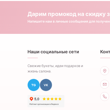
Дарим промокод на скидку з
Напишите нам в личные сообщения для получе
Наши социальные сети
Кон
Свежие букеты, идеи подарков и
жизнь салона.
TG
VK