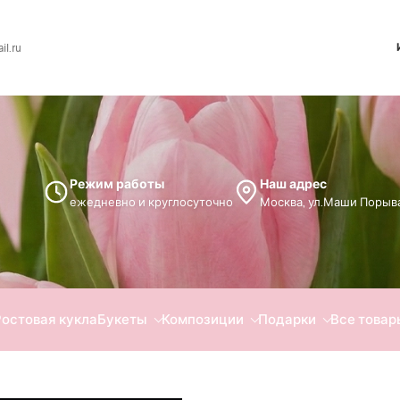
l.ru
Режим работы
Наш адрес
ежедневно и круглосуточно
Москва, ул.Маши Порыва
Ростовая кукла
Букеты
Композиции
Подарки
Все товар