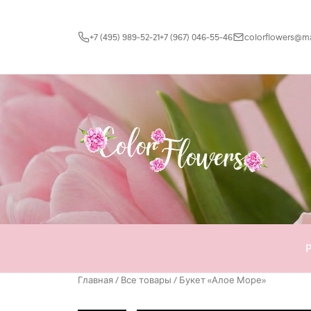
Перейти к содержимому
+7 (495) 989-52-21
+7 (967) 046-55-46
colorflowers@mai
Главная
/
Все товары
/ Букет «Алое Море»