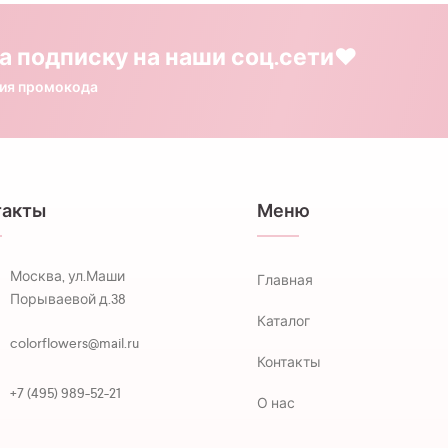
а подписку на наши соц.сети❤️
ния промокода
такты
Меню
Москва, ул.Маши
Главная
Порываевой д.38
Каталог
colorflowers@mail.ru
Контакты
+7 (495) 989-52-21
О нас