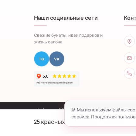
Наши социальные сети
Кон
Свежие букеты, идеи подарков и
жизнь салона.
TG
VK
🍪 Мы используем файлы coo
colorflowers.ru © 2026 все права защищены.
сервиса. Продолжая пользова
25 красных тюльпанов
6,250.00
₽