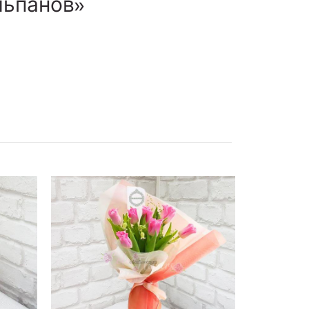
льпанов»