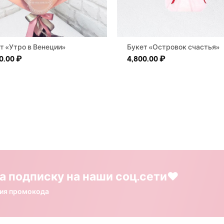
т «Утро в Венеции»
Букет «Островок счастья»
0.00
₽
4,800.00
₽
а подписку на наши соц.сети❤️
ния промокода