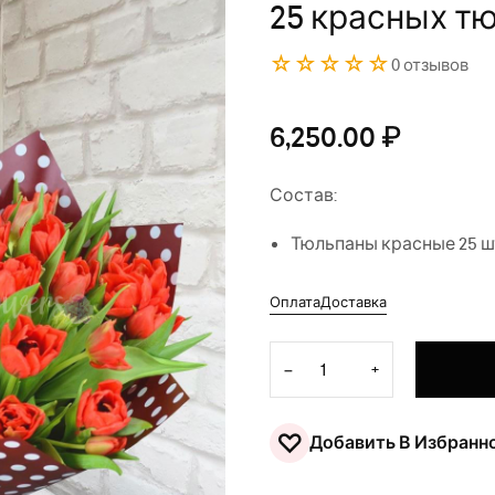
25 красных т
☆☆☆☆☆
0 отзывов
6,250.00
₽
Состав:
Тюльпаны красные 25 ш
Оплата
Доставка
Количество товара 25 крас
−
+
♡
Добавить В Избранн