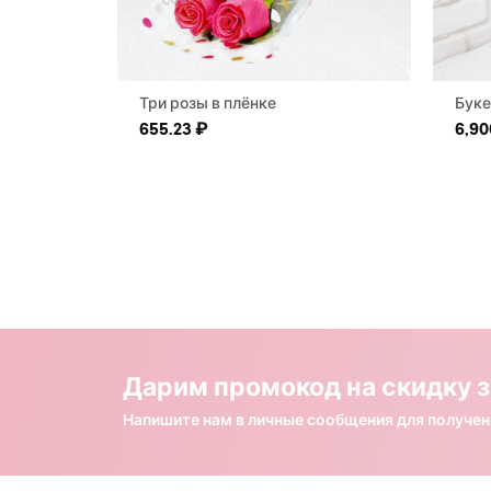
Три розы в плёнке
Буке
655.23
₽
6,90
Дарим промокод на скидку з
Напишите нам в личные сообщения для получе