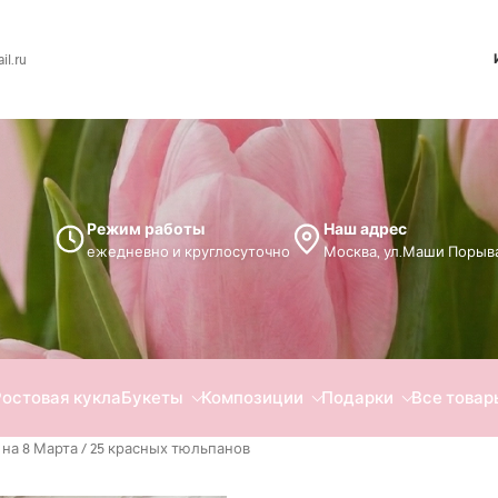
l.ru
Режим работы
Наш адрес
ежедневно и круглосуточно
Москва, ул.Маши Порыва
Ростовая кукла
Букеты
Композиции
Подарки
Все товар
на 8 Марта
/ 25 красных тюльпанов