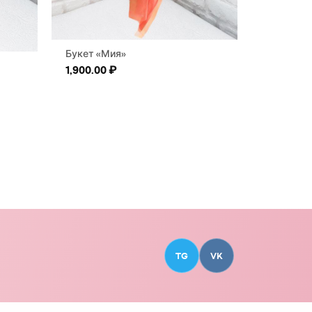
Букет «Мия»
1,900.00
₽
TG
VK