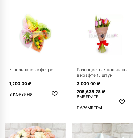
5 тюльпанов в фетре
Разноцветые тюльпаны
в крафте 15 штук
1,200.00
₽
3,000.00
₽
–
ДОБАВИТЬ В ИЗБРАННОЕ
Диапазон цен:
705,635.28
₽
♡
В КОРЗИНУ
ВЫБЕРИТЕ
ДОБАВ
♡
Этот товар имеет нескольк
ПАРАМЕТРЫ