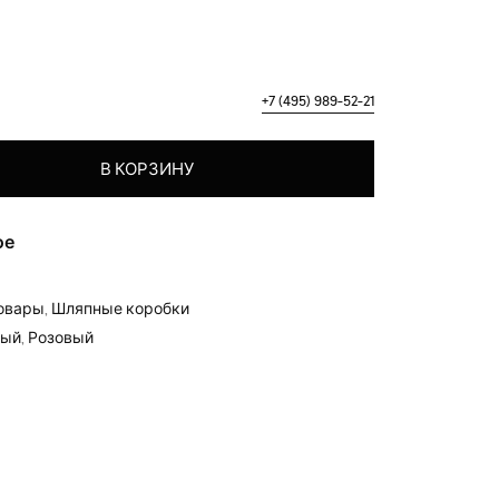
+7 (495) 989-52-21
 коробка "Окрыленная весной"
В КОРЗИНУ
ое
товары
,
Шляпные коробки
тый
,
Розовый