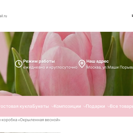
l.ru
Режим работы
Наш адрес
ежедневно и круглосуточно
Москва, ул.Маши Порыва
Ростовая кукла
Букеты
Композиции
Подарки
Все товар
 коробка «Окрыленная весной»