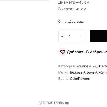
Диаметр — 45 см
Высота — 40 см
Оплата
Доставка
Количество товара Шляпная
−
+
♡
Добавить В Избранн
Категории:
Композиции
,
Все 
Метки:
Бежевый
,
Белый
,
Жел
Бренд:
ColorFlowers
ДЕТАЛИ
ОТЗЫВЫ (0)