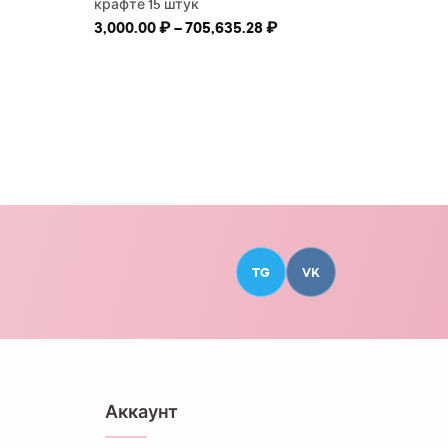
крафте 15 штук
Диапазон цен: 3,000.00
3,000.00
₽
–
705,635.28
₽
TG
VK
Аккаунт