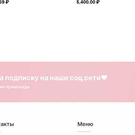
.59
₽
5,400.00
₽
а подписку на наши соц.сети❤️
ния промокода
такты
Меню