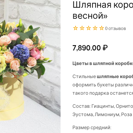
Шляпная кор
весной»
☆☆☆☆☆
0 отзывов
7,890.00
₽
Цветы в шляпной коробк
Стильные
шляпные коро
оформить букеты различн
такого подарка останетс
Состав: Гиацинты, Орнито
Эустома, Лимониум, Роза
Размер средний: