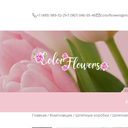
Перейти к содержимому
+7 (495) 989-52-21
+7 (967) 046-55-46
colorflowers@mai
Главная
/
Композиции
/
Шляпные коробки
/ Шляпная