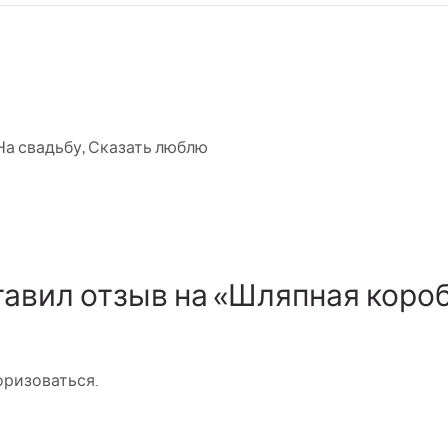
На свадьбу
,
Сказать люблю
ставил отзыв на «Шляпная кор
оризоваться
.