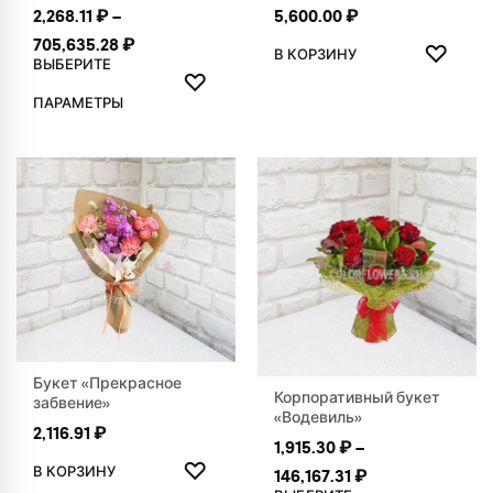
2,268.11
₽
–
5,600.00
₽
ДОБАВ
Диапазон цен: 2,268.11 ₽ – 705,635.28 ₽
705,635.28
₽
♡
В КОРЗИНУ
ВЫБЕРИТЕ
ДОБАВИТЬ В ИЗБРАННОЕ
♡
Этот товар имеет несколько вариаций. Опции можно выбр
ПАРАМЕТРЫ
Букет «Прекрасное
Корпоративный букет
забвение»
«Водевиль»
2,116.91
₽
1,915.30
₽
–
ДОБАВИТЬ В ИЗБРАННОЕ
♡
В КОРЗИНУ
Диапазон цен: 1
146,167.31
₽