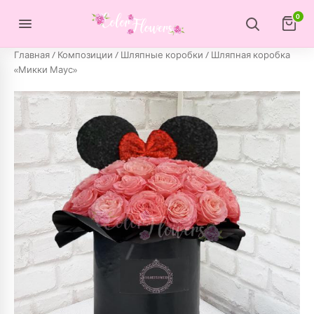
Перейти к содержимому
0
Главная
/
Композиции
/
Шляпные коробки
/ Шляпная коробка
«Микки Маус»