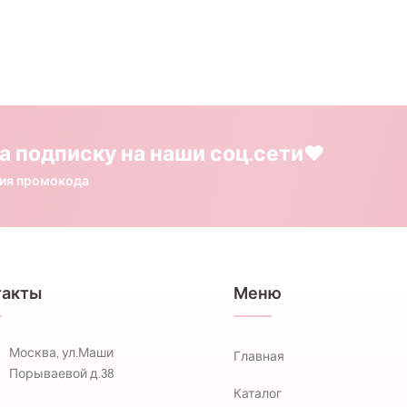
а подписку на наши соц.сети❤️
ния промокода
такты
Меню
Москва, ул.Маши
Главная
Порываевой д.38
Каталог