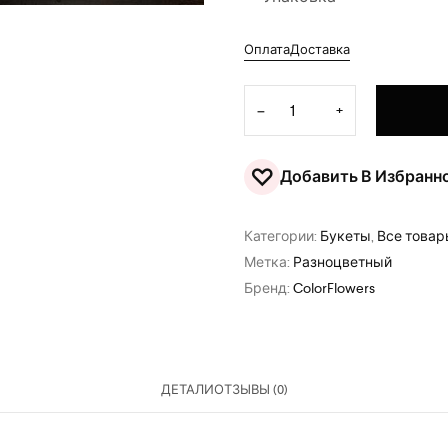
Оплата
Доставка
Количество товара Букет "
−
+
♡
Добавить В Избранн
Категории:
Букеты
,
Все това
Метка:
Разноцветный
Бренд:
ColorFlowers
ДЕТАЛИ
ОТЗЫВЫ (0)