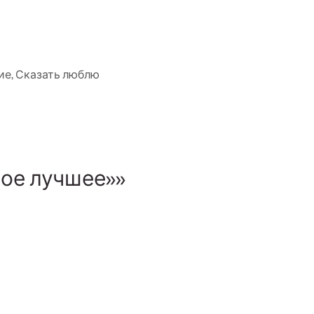
ие
,
Сказать люблю
мое лучшее»»