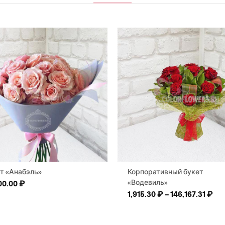
т «Анабэль»
Корпоративный букет
«Водевиль»
00.00
₽
Диа
1,915.30
₽
–
146,167.31
₽