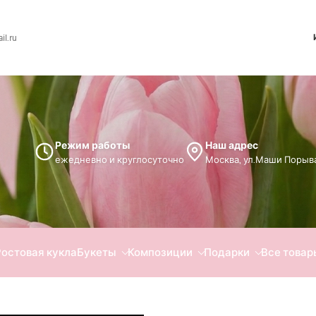
l.ru
Режим работы
Наш адрес
ежедневно и круглосуточно
Москва, ул.Маши Порыва
Ростовая кукла
Букеты
Композиции
Подарки
Все товар