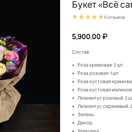
Букет «Всё с
☆☆☆☆☆
0 отзывов
5,900.00
₽
Состав:
Роза кремовая: 2 шт.
Роза розовая: 1 шт.
Роза кустовая кремовая
Роза кустовая малинова
Лизиантус розовый: 2 ш
Лизиантус сиреневый: 2
Зелень,
Декор,
Упаковка