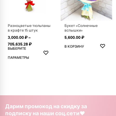
Разноцветые тюльпаны
Букет «Солнечные
в крафте 15 штук
вспышки»
3,000.00
₽
–
5,600.00
₽
ДОБАВ
Диапазон цен: 3,000.00 ₽ – 705,635.28 ₽
705,635.28
₽
♡
В КОРЗИНУ
ВЫБЕРИТЕ
ДОБАВИТЬ В ИЗБРАННОЕ
♡
Этот товар имеет несколько вариаций. Опции можно выбр
ПАРАМЕТРЫ
Дарим промокод на скидку за
подписку на наши соц.сети❤️