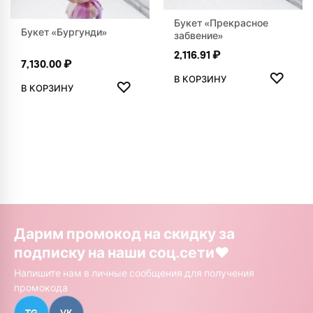
Букет «Прекрасное
Букет «Бургунди»
забвение»
2,116.91
₽
7,130.00
₽
ДОБАВ
♡
ДОБАВИТЬ В ИЗБРАННОЕ
В КОРЗИНУ
♡
В КОРЗИНУ
Дарим промокод на скидку за
подписку на наши соц.сети❤️
Напишите нам в личные сообщения для получения
промокода
TG
VK