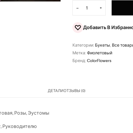
Количество товара Букет "
−
+
♡
Добавить В Избранн
Категории:
Букеты
,
Все това
Метка:
Фиолетовый
Бренд:
ColorFlowers
ДЕТАЛИ
ОТЗЫВЫ (0)
товая
,
Розы
,
Эустомы
у
,
Руководителю