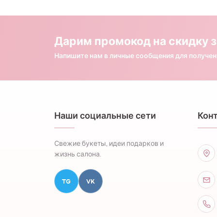
Дарим промокод на скидку з
Напишите нам в личные сообщения для получе
Наши социальные сети
Кон
Свежие букеты, идеи подарков и
жизнь салона.
TG
VK