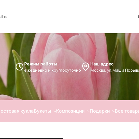
l.ru
Режим работы
Наш адрес
ежедневно и круглосуточно
Москва, ул.Маши Порыва
Ростовая кукла
Букеты
Композиции
Подарки
Все товар