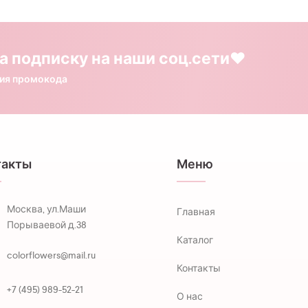
а подписку на наши соц.сети❤️
ния промокода
такты
Меню
Москва, ул.Маши
Главная
Порываевой д.38
Каталог
colorflowers@mail.ru
Контакты
+7 (495) 989-52-21
О нас