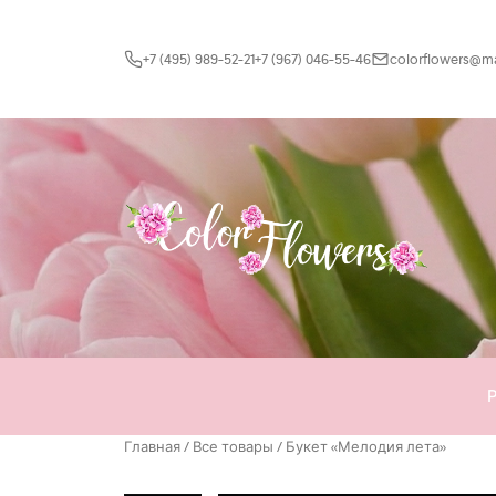
Перейти к содержимому
+7 (495) 989-52-21
+7 (967) 046-55-46
colorflowers@mai
Главная
/
Все товары
/ Букет «Мелодия лета»