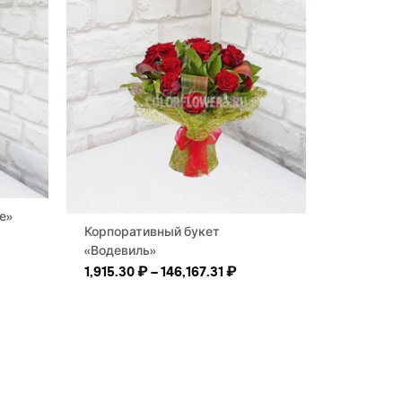
е»
Корпоративный букет
«Водевиль»
Диапазон цен: 1,915.30 ₽ 
1,915.30
₽
–
146,167.31
₽