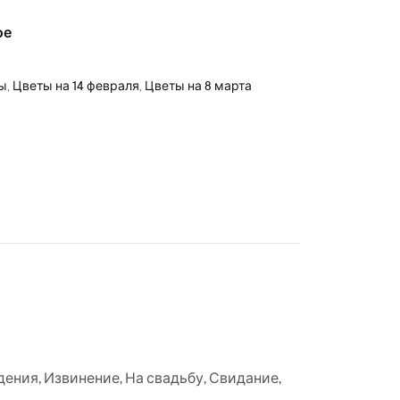
ое
ры
,
Цветы на 14 февраля
,
Цветы на 8 марта
дения
,
Извинение
,
На свадьбу
,
Свидание
,