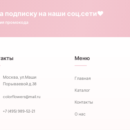
а подписку на наши соц.сети❤️
ния промокода
такты
Меню
Москва, ул.Маши
Главная
Порываевой д.38
Каталог
colorflowers@mail.ru
Контакты
+7 (495) 989-52-21
О нас