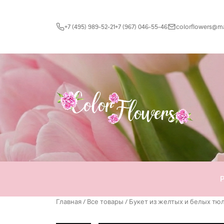
Перейти к содержимому
+7 (495) 989-52-21
+7 (967) 046-55-46
colorflowers@mai
Главная
/
Все товары
/ Букет из желтых и белых тю