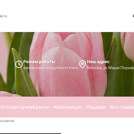
l.ru
Режим работы
Наш адрес
ежедневно и круглосуточно
Москва, ул.Маши Порыва
Ростовая кукла
Букеты
Композиции
Подарки
Все товар
льпанов