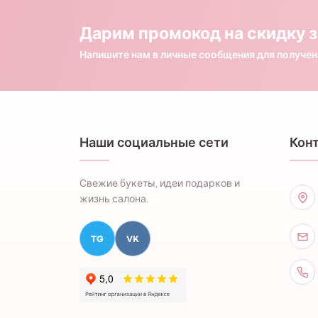
Дарим промокод на скидку з
Напишите нам в личные сообщения для получе
Наши социальные сети
Кон
Свежие букеты, идеи подарков и
жизнь салона.
TG
VK