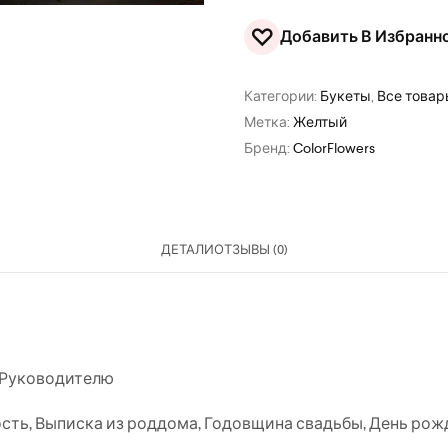
♡
Добавить В Избранн
Категории:
Букеты
,
Все това
Метка:
Желтый
Бренд:
ColorFlowers
ДЕТАЛИ
ОТЗЫВЫ (0)
Руководителю
ость
,
Выписка из роддома
,
Годовщина свадьбы
,
День рож