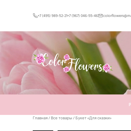
Перейти к содержимому
+7 (495) 989-52-21
+7 (967) 046-55-46
colorflowers@mai
Главная
/
Все товары
/ Букет «Для сказки»