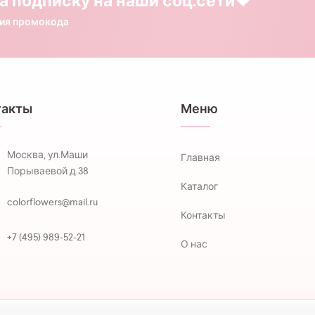
а подписку на наши соц.сети❤️
ния промокода
такты
Меню
Москва, ул.Маши
Главная
Порываевой д.38
Каталог
colorflowers@mail.ru
Контакты
+7 (495) 989-52-21
О нас