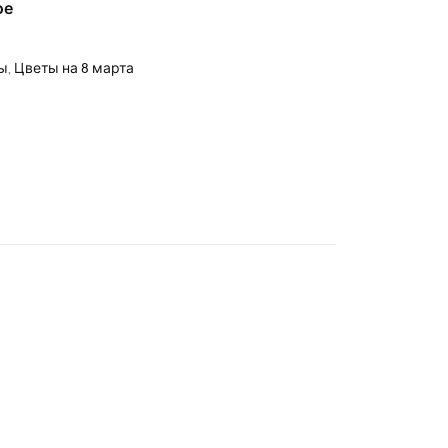
ое
ры
,
Цветы на 8 марта