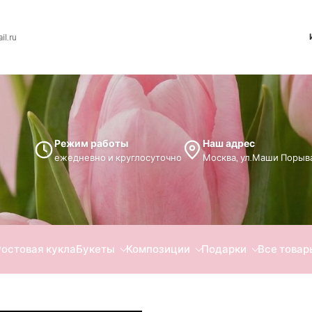
l.ru
Режим работы
Наш адрес
ежедневно и круглосуточно
Москва, ул.Маши Порыва
Ростовая кукла
Букеты
Композиции
Подарки
Все товар