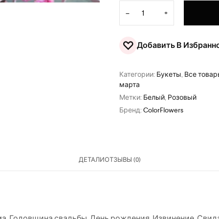
Количество товара Букет ц
−
+
♡
Добавить В Избранн
Категории:
Букеты
,
Все това
марта
Метки:
Белый
,
Розовый
Бренд:
ColorFlowers
ДЕТАЛИ
ОТЗЫВЫ (0)
ма
,
Годовщина свадьбы
,
День рождения
,
Извинение
,
Свид