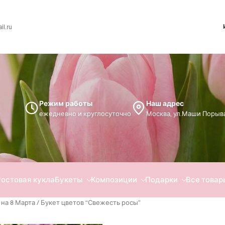
l.ru
Режим работы
Наш адрес
ежедневно и круглосуточно
Москва, ул.Маши Порыва
Ростовая кукла
Букеты
Композиции
Подарки
Все товар
на 8 Марта
/ Букет цветов “Свежесть росы”