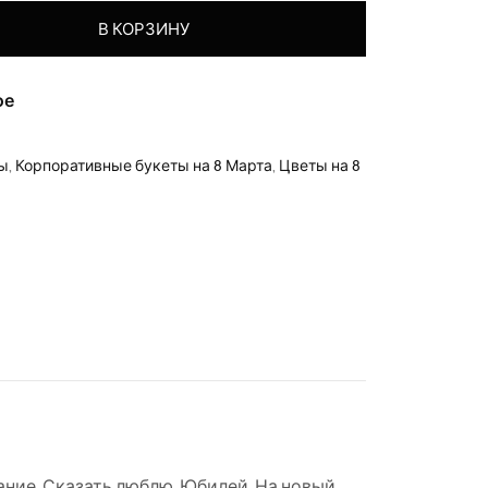
ветов “Свежесть росы”
В КОРЗИНУ
ое
ры
,
Корпоративные букеты на 8 Марта
,
Цветы на 8
ание
,
Сказать люблю
,
Юбилей
,
На новый