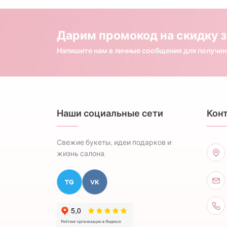
Дарим промокод на скидку з
Напишите нам в личные сообщения для получе
Наши социальные сети
Кон
Свежие букеты, идеи подарков и
жизнь салона.
TG
VK