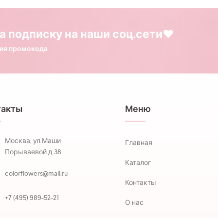
а подписку на наши соц.сети❤️
ния промокода
такты
Меню
Москва, ул.Маши
Главная
Порываевой д.38
Каталог
colorflowers@mail.ru
Контакты
+7 (495) 989-52-21
О нас