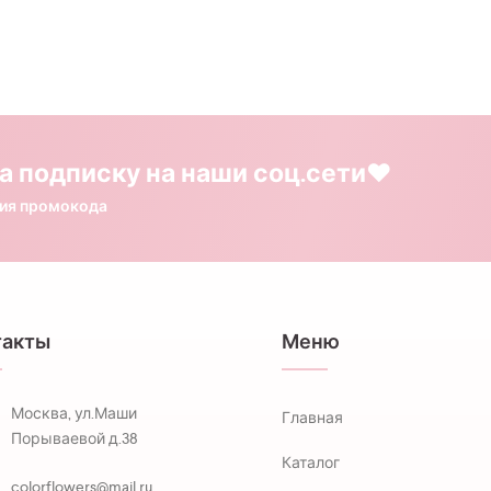
а подписку на наши соц.сети❤️
ния промокода
такты
Меню
Москва, ул.Маши
Главная
Порываевой д.38
Каталог
colorflowers@mail.ru