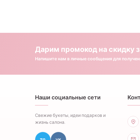
Дарим промокод на скидку з
Напишите нам в личные сообщения для получе
Наши социальные сети
Кон
Свежие букеты, идеи подарков и
жизнь салона.
TG
VK