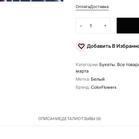
Оплата
Доставка
Количество товара Букет цв
−
+
♡
Добавить В Избранн
Категории:
Букеты
,
Все това
марта
Метка:
Белый
Бренд:
ColorFlowers
ОПИСАНИЕ
ДЕТАЛИ
ОТЗЫВЫ (0)