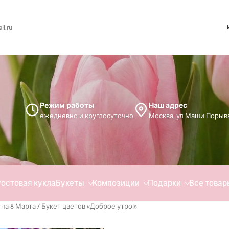
l.ru
Режим работы
Наш адрес
ежедневно и круглосуточно
Москва, ул.Маши Порыва
Ростовая кукла
Букеты
Композиции
Подарки
Все товар
на 8 Марта
/ Букет цветов «Доброе утро!»