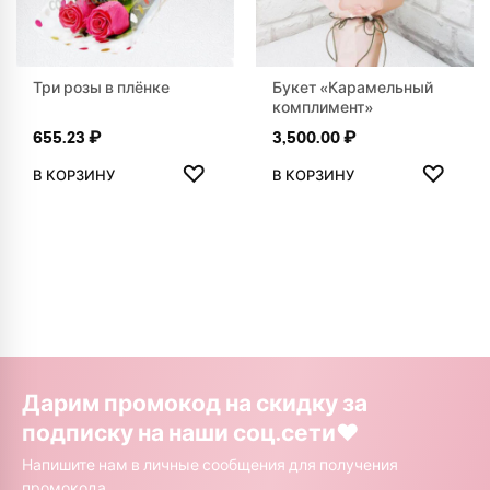
Три розы в плёнке
Букет «Карамельный
комплимент»
655.23
₽
3,500.00
₽
ДОБАВИТЬ В ИЗБРАННОЕ
ДОБАВ
♡
♡
В КОРЗИНУ
В КОРЗИНУ
Дарим промокод на скидку за
подписку на наши соц.сети❤️
Напишите нам в личные сообщения для получения
промокода