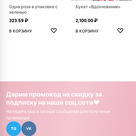
Одна роза в упаковке с
Букет «Вдохновение»
зеленью
323.59
₽
2,100.00
₽
ДОБАВИТЬ В ИЗБРАННОЕ
ДОБАВ
♡
♡
В КОРЗИНУ
В КОРЗИНУ
Дарим промокод на скидку за
подписку на наши соц.сети❤️
Напишите нам в личные сообщения для получения
промокода
TG
VK