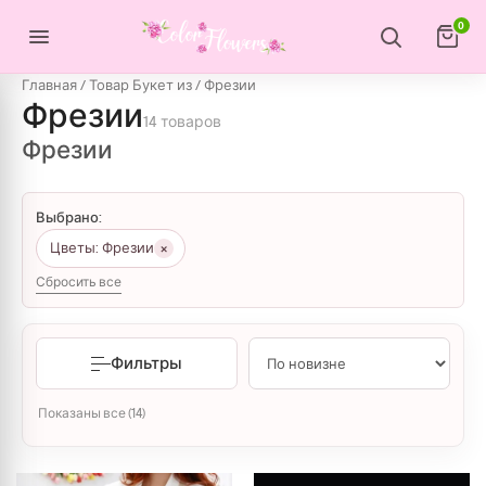
Перейти к содержимому
0
Главная
/ Товар Букет из / Фрезии
Фрезии
14 товаров
Фрезии
Выбрано:
×
Цветы: Фрезии
Сбросить все
Фильтры
Сортировка: самые недавние
Показаны все (14)