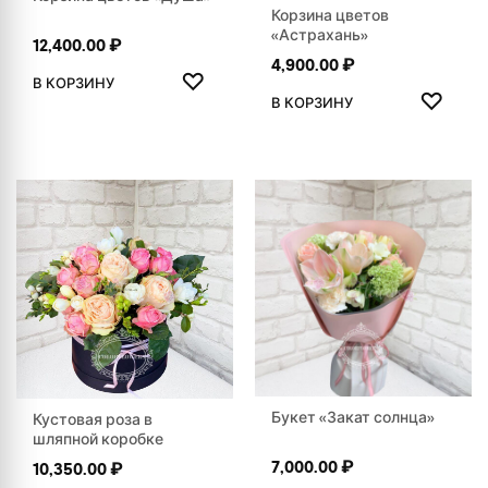
Корзина цветов
«Астрахань»
12,400.00
₽
4,900.00
₽
ДОБАВИТЬ В ИЗБРАННОЕ
♡
В КОРЗИНУ
ДОБАВ
♡
В КОРЗИНУ
Букет «Закат солнца»
Кустовая роза в
шляпной коробке
7,000.00
₽
10,350.00
₽