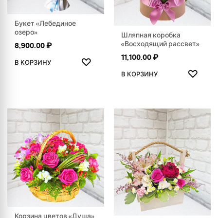
Букет «Лебединое
озеро»
Шляпная коробка
«Восходящий рассвет»
8,900.00
₽
ДОБАВИТЬ В ИЗБРАННОЕ
11,100.00
₽
♡
В КОРЗИНУ
ДОБАВ
♡
В КОРЗИНУ
Корзина цветов «Душа»