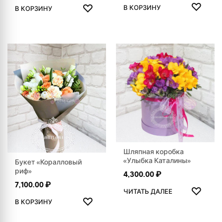
ДОБАВ
ДОБАВИТЬ В ИЗБРАННОЕ
♡
♡
В КОРЗИНУ
В КОРЗИНУ
Шляпная коробка
«Улыбка Каталины»
Букет «Коралловый
риф»
4,300.00
₽
ДОБАВ
7,100.00
₽
♡
ЧИТАТЬ ДАЛЕЕ
ДОБАВИТЬ В ИЗБРАННОЕ
♡
В КОРЗИНУ