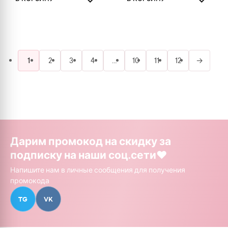
1
2
3
4
…
10
11
12
→
Дарим промокод на скидку за
подписку на наши соц.сети❤️
Напишите нам в личные сообщения для получения
промокода
TG
VK