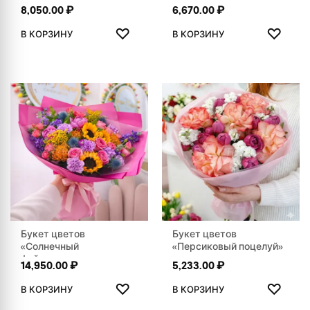
8,050.00
₽
6,670.00
₽
ДОБАВИТЬ В ИЗБРАННОЕ
ДОБАВ
♡
♡
В КОРЗИНУ
В КОРЗИНУ
Букет цветов
Букет цветов
«Солнечный
«Персиковый поцелуй»
фейерверк»
14,950.00
₽
5,233.00
₽
ДОБАВИТЬ В ИЗБРАННОЕ
ДОБАВ
♡
♡
В КОРЗИНУ
В КОРЗИНУ