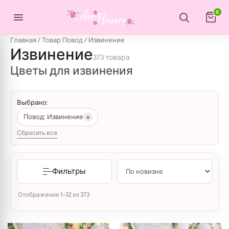
Перейти к содержимому
0
Главная
/ Товар Повод / Извинение
Извинение
373 товара
Цветы для извинения
Выбрано:
×
Повод: Извинение
Сбросить все
Фильтры
Сортировка: самые недавние
Отображение 1–32 из 373