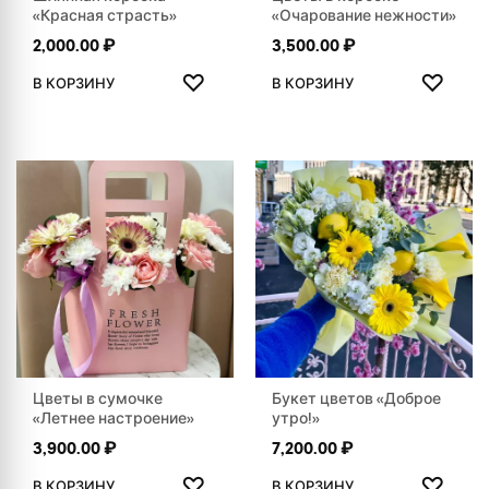
«Красная страсть»
«Очарование нежности»
2,000.00
₽
3,500.00
₽
ДОБАВИТЬ В ИЗБРАННОЕ
ДОБАВ
♡
♡
В КОРЗИНУ
В КОРЗИНУ
Цветы в сумочке
Букет цветов «Доброе
«Летнее настроение»
утро!»
3,900.00
₽
7,200.00
₽
ДОБАВИТЬ В ИЗБРАННОЕ
ДОБАВ
♡
♡
В КОРЗИНУ
В КОРЗИНУ