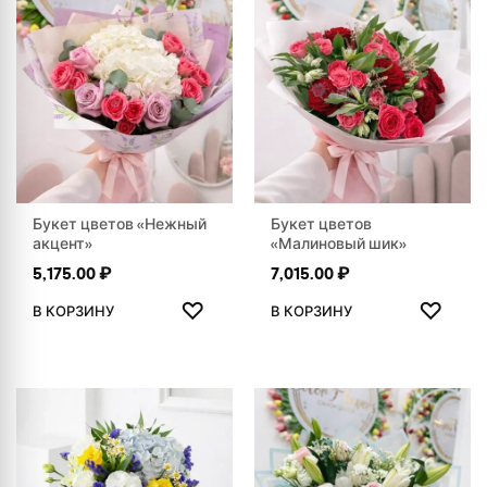
Букет цветов «Нежный
Букет цветов
акцент»
«Малиновый шик»
5,175.00
₽
7,015.00
₽
ДОБАВИТЬ В ИЗБРАННОЕ
ДОБАВ
♡
♡
В КОРЗИНУ
В КОРЗИНУ