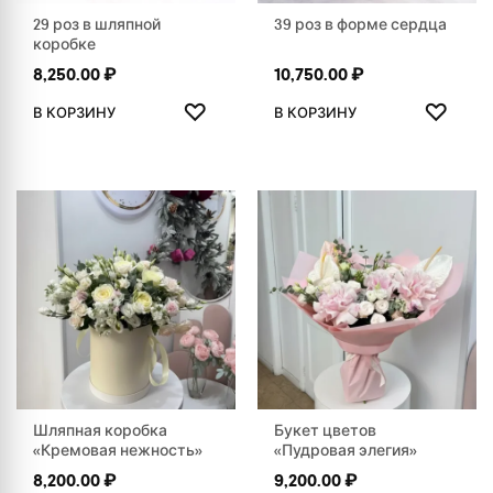
29 роз в шляпной
39 роз в форме сердца
коробке
8,250.00
₽
10,750.00
₽
ДОБАВИТЬ В ИЗБРАННОЕ
ДОБАВ
♡
♡
В КОРЗИНУ
В КОРЗИНУ
Шляпная коробка
Букет цветов
«Кремовая нежность»
«Пудровая элегия»
8,200.00
₽
9,200.00
₽