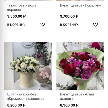
19 кустовых роз в
Букет цветов «Поцелуй»
корзине
9,500.00
₽
9,700.00
₽
ДОБАВИТЬ В ИЗБРАННОЕ
ДОБАВ
♡
♡
В КОРЗИНУ
В КОРЗИНУ
Шляпная коробка
Букет цветов «Алый
«Кремовая нежность»
акцент»
8,200.00
₽
6,900.00
₽