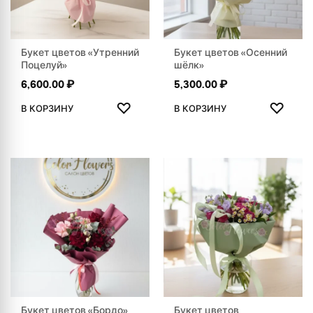
Букет цветов «Утренний
Букет цветов «Осенний
Поцелуй»
шёлк»
6,600.00
₽
5,300.00
₽
ДОБАВИТЬ В ИЗБРАННОЕ
ДОБАВ
♡
♡
В КОРЗИНУ
В КОРЗИНУ
Букет цветов «Бордо»
Букет цветов