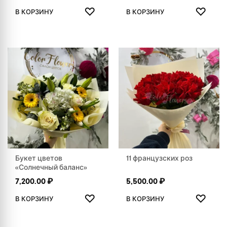
ДОБАВИТЬ В ИЗБРАННОЕ
ДОБАВ
♡
♡
В КОРЗИНУ
В КОРЗИНУ
Букет цветов
11 французских роз
«Солнечный баланс»
7,200.00
₽
5,500.00
₽
ДОБАВИТЬ В ИЗБРАННОЕ
ДОБАВ
♡
♡
В КОРЗИНУ
В КОРЗИНУ