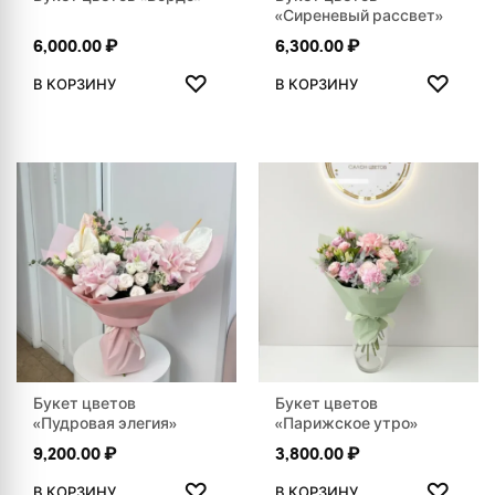
«Сиреневый рассвет»
6,000.00
₽
6,300.00
₽
ДОБАВИТЬ В ИЗБРАННОЕ
ДОБАВ
♡
♡
В КОРЗИНУ
В КОРЗИНУ
Букет цветов
Букет цветов
«Пудровая элегия»
«Парижское утро»
9,200.00
₽
3,800.00
₽
ДОБАВИТЬ В ИЗБРАННОЕ
ДОБАВ
♡
♡
В КОРЗИНУ
В КОРЗИНУ