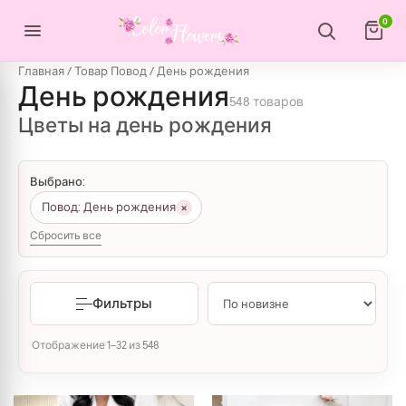
Перейти к содержимому
0
Главная
/ Товар Повод / День рождения
День рождения
548 товаров
Цветы на день рождения
Выбрано:
×
Повод: День рождения
Сбросить все
Фильтры
Сортировка: самые недавние
Отображение 1–32 из 548