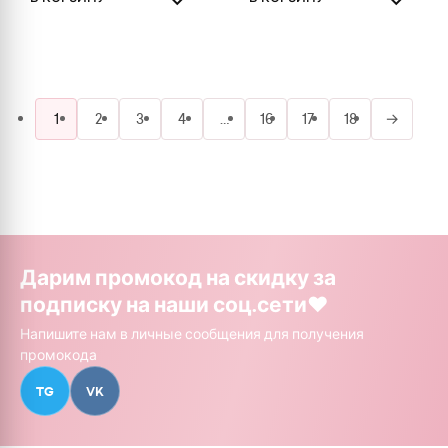
1
2
3
4
…
16
17
18
→
Дарим промокод на скидку за
подписку на наши соц.сети❤️
Напишите нам в личные сообщения для получения
промокода
TG
VK