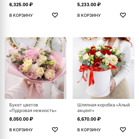
6,325.00
₽
5,233.00
₽
ДОБАВИТЬ В ИЗБРАННОЕ
ДОБАВ
♡
♡
В КОРЗИНУ
В КОРЗИНУ
Букет цветов
Шляпная коробка «Алый
«Пудровая нежность»
акцент»
8,050.00
₽
6,670.00
₽
ДОБАВИТЬ В ИЗБРАННОЕ
ДОБАВ
♡
♡
В КОРЗИНУ
В КОРЗИНУ