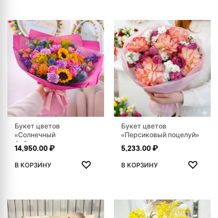
Букет цветов
Букет цветов
«Солнечный
«Персиковый поцелуй»
фейерверк»
14,950.00
₽
5,233.00
₽
ДОБАВИТЬ В ИЗБРАННОЕ
ДОБАВ
♡
♡
В КОРЗИНУ
В КОРЗИНУ