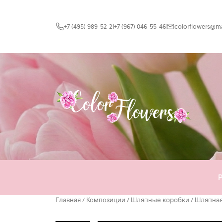
Перейти к содержимому
+7 (495) 989-52-21
+7 (967) 046-55-46
colorflowers@mai
Главная
/
Композиции
/
Шляпные коробки
/ Шляпная