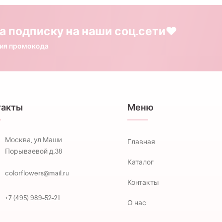
а подписку на наши соц.сети❤️
ния промокода
такты
Меню
Москва, ул.Маши
Главная
Порываевой д.38
Каталог
colorflowers@mail.ru
Контакты
+7 (495) 989-52-21
О нас