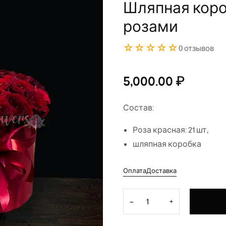
Шляпная коро
розами
☆☆☆☆☆
0 отзывов
5,000.00
₽
Состав:
Роза красная: 21 шт,
шляпная коробка
Оплата
Доставка
Количество товара Шляпная
−
+