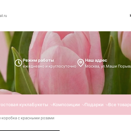
l.ru
Режим работы
Наш адрес
ежедневно и круглосуточно
Москва, ул.Маши Порыва
Ростовая кукла
Букеты
Композиции
Подарки
Все товар
 коробка с красными розами