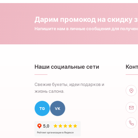
Дарим промокод на скидку з
Напишите нам в личные сообщения для получе
Наши социальные сети
Кон
Свежие букеты, идеи подарков и
жизнь салона.
TG
VK