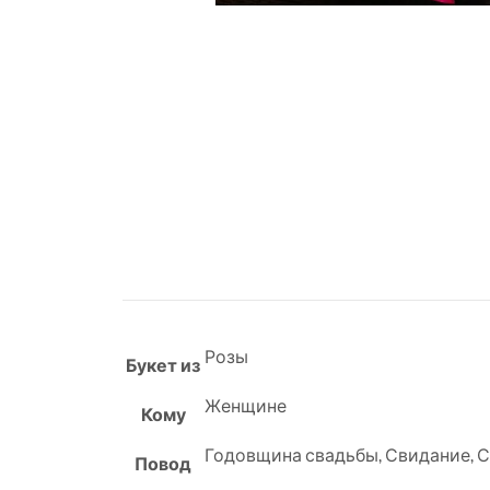
Розы
Букет из
Женщине
Кому
Годовщина свадьбы
,
Свидание
,
С
Повод