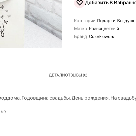
♡
Добавить В Избранн
Категории:
Подарки
,
Воздушн
Метка:
Разноцветный
Бренд:
ColorFlowers
ДЕТАЛИ
ОТЗЫВЫ (0)
 роддома
,
Годовщина свадьбы
,
День рождения
,
На свадьб
ье