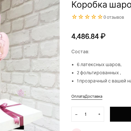
Коробка шаро
☆☆☆☆☆
0 отзывов
4,486.84
₽
Состав:
6 латексных шаров,
2 фольгированных ,
1 прозрачный с вашей 
Оплата
Доставка
Количество товара Коробка
−
+