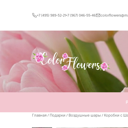
Перейти к содержимому
+7 (495) 989-52-21
+7 (967) 046-55-46
colorflowers@mai
Главная
/
Подарки
/
Воздушные шары
/
Коробки с Ш