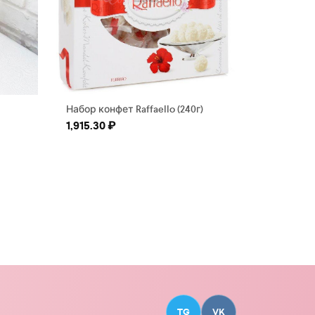
Набор конфет Raffaello (240г)
1,915.30
₽
TG
VK