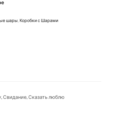
ое
ые шары
,
Коробки с Шарами
у
,
Свидание
,
Сказать люблю