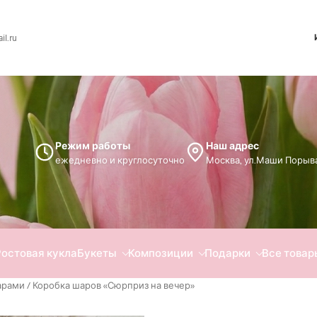
l.ru
Режим работы
Наш адрес
ежедневно и круглосуточно
Москва, ул.Маши Порыва
Ростовая кукла
Букеты
Композиции
Подарки
Все товар
арами
/ Коробка шаров «Сюрприз на вечер»