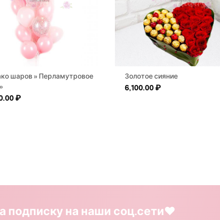
ко шаров » Перламутровое
Золотое сияние
»
6,100.00
₽
0.00
₽
а подписку на наши соц.сети❤️