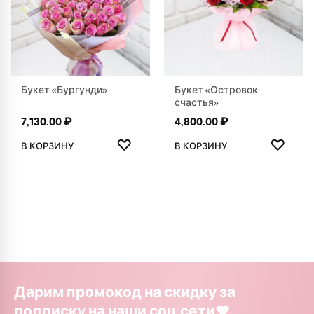
Букет «Бургунди»
Букет «Островок
счастья»
7,130.00
₽
4,800.00
₽
ДОБАВИТЬ В ИЗБРАННОЕ
ДОБАВ
♡
♡
В КОРЗИНУ
В КОРЗИНУ
Дарим промокод на скидку за
подписку на наши соц.сети❤️