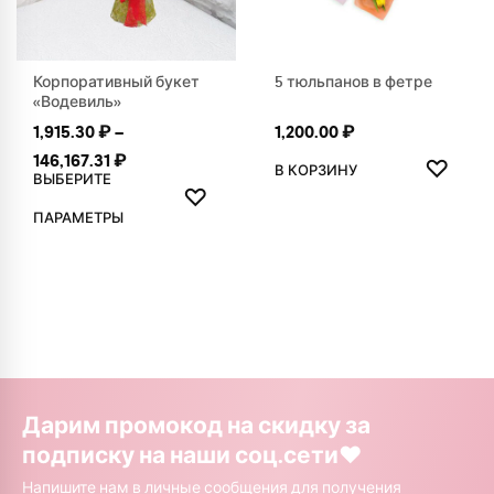
Корпоративный букет
5 тюльпанов в фетре
«Водевиль»
1,915.30
₽
–
1,200.00
₽
ДОБАВ
Диапазон цен: 1,915.30 ₽ – 146,167.31 ₽
146,167.31
₽
♡
В КОРЗИНУ
ВЫБЕРИТЕ
ДОБАВИТЬ В ИЗБРАННОЕ
♡
Этот товар имеет несколько вариаций. Опции можно выбр
ПАРАМЕТРЫ
Дарим промокод на скидку за
подписку на наши соц.сети❤️
Напишите нам в личные сообщения для получения