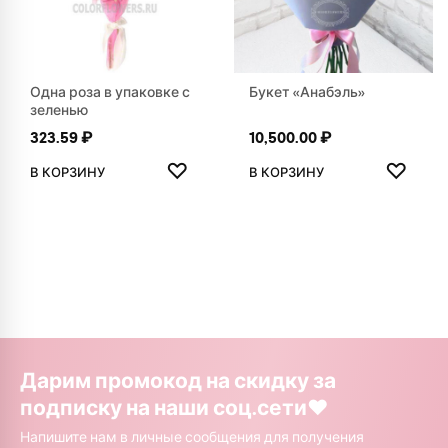
Одна роза в упаковке с
Букет «Анабэль»
зеленью
323.59
₽
10,500.00
₽
ДОБАВИТЬ В ИЗБРАННОЕ
ДОБАВ
♡
♡
В КОРЗИНУ
В КОРЗИНУ
Дарим промокод на скидку за
подписку на наши соц.сети❤️
Напишите нам в личные сообщения для получения