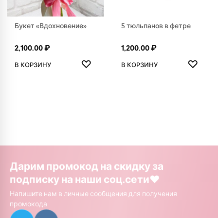
Букет «Вдохновение»
5 тюльпанов в фетре
2,100.00
₽
1,200.00
₽
ДОБАВИТЬ В ИЗБРАННОЕ
ДОБАВ
♡
♡
В КОРЗИНУ
В КОРЗИНУ
Дарим промокод на скидку за
подписку на наши соц.сети❤️
Напишите нам в личные сообщения для получения
промокода