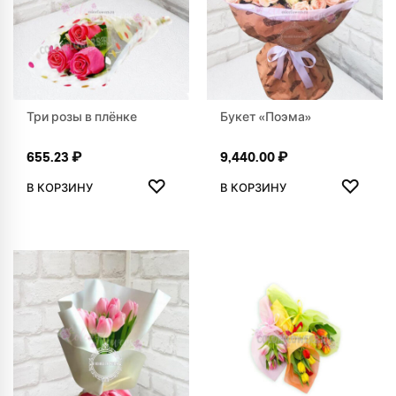
Три розы в плёнке
Букет «Поэма»
655.23
₽
9,440.00
₽
ДОБАВИТЬ В ИЗБРАННОЕ
ДОБАВ
♡
♡
В КОРЗИНУ
В КОРЗИНУ