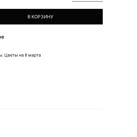
Небеса"
В КОРЗИНУ
ое
ры
,
Цветы на 8 марта