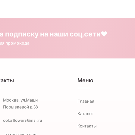
а подписку на наши соц.сети❤️
ния промокода
такты
Меню
Москва, ул.Маши
Главная
Порываевой д.38
Каталог
colorflowers@mail.ru
Контакты