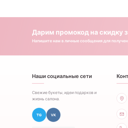
Дарим промокод на скидку з
Напишите нам в личные сообщения для получе
Наши социальные сети
Кон
Свежие букеты, идеи подарков и
жизнь салона.
TG
VK