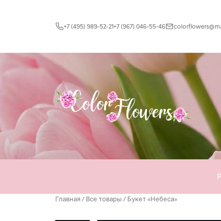
Перейти к содержимому
+7 (495) 989-52-21
+7 (967) 046-55-46
colorflowers@mai
Главная
/
Все товары
/ Букет «Небеса»