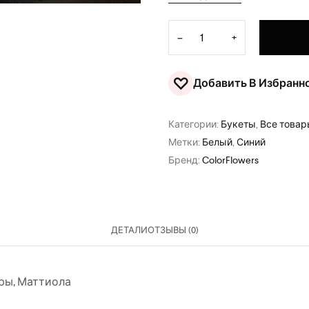
Количество товара Букет "
−
+
♡
Добавить В Избранн
Категории:
Букеты
,
Все това
Метки:
Белый
,
Синий
Бренд:
ColorFlowers
ДЕТАЛИ
ОТЗЫВЫ (0)
ры
,
Маттиола