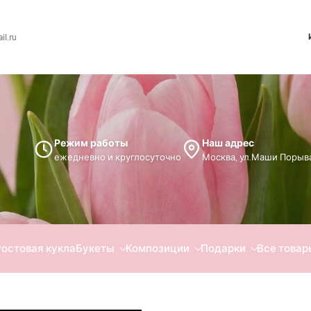
l.ru
Режим работы
Наш адрес
ежедневно и круглосуточно
Москва, ул.Маши Порыва
Ростовая кукла
Букеты
Композиции
Подарки
Все товар