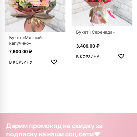
Букет «Серенада»
Букет «Мятный
капучино»
3,400.00
₽
7,900.00
₽
ДОБАВ
♡
В КОРЗИНУ
ДОБАВИТЬ В ИЗБРАННОЕ
♡
В КОРЗИНУ
Дарим промокод на скидку за
подписку на наши соц.сети❤️