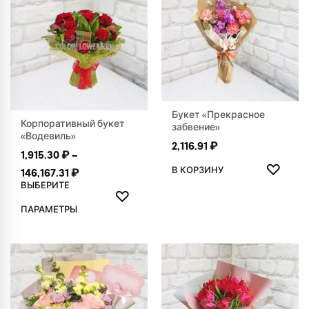
Букет «Прекрасное
Корпоративный букет
забвение»
«Водевиль»
2,116.91
₽
1,915.30
₽
–
ДОБАВ
♡
В КОРЗИНУ
Диапазон цен: 1,915.30 ₽ – 146,167.31 ₽
146,167.31
₽
ВЫБЕРИТЕ
ДОБАВИТЬ В ИЗБРАННОЕ
♡
Этот товар имеет несколько вариаций. Опции можно выбр
ПАРАМЕТРЫ