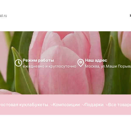
l.ru
Режим работы
Наш адрес
ежедневно и круглосуточно
Москва, ул.Маши Порыва
Ростовая кукла
Букеты
Композиции
Подарки
Все товар