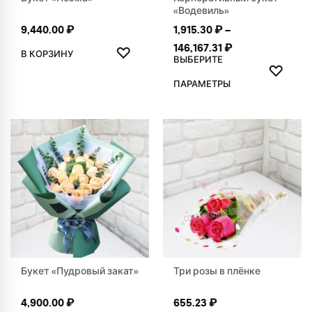
«Водевиль»
9,440.00
₽
1,915.30
₽
–
ДОБАВИТЬ В ИЗБРАННОЕ
Диапазон цен: 1
146,167.31
₽
♡
В КОРЗИНУ
ВЫБЕРИТЕ
ДОБАВ
♡
Этот товар имеет нескольк
ПАРАМЕТРЫ
Букет «Пудровый закат»
Три розы в плёнке
4,900.00
₽
655.23
₽