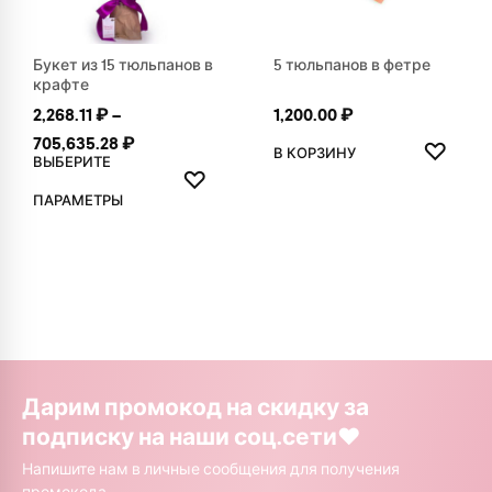
Букет из 15 тюльпанов в
5 тюльпанов в фетре
крафте
2,268.11
₽
–
1,200.00
₽
ДОБАВ
Диапазон цен: 2,268.11 ₽ – 705,635.28 ₽
705,635.28
₽
♡
В КОРЗИНУ
ВЫБЕРИТЕ
ДОБАВИТЬ В ИЗБРАННОЕ
♡
Этот товар имеет несколько вариаций. Опции можно выбр
ПАРАМЕТРЫ
Дарим промокод на скидку за
подписку на наши соц.сети❤️
Напишите нам в личные сообщения для получения
промокода