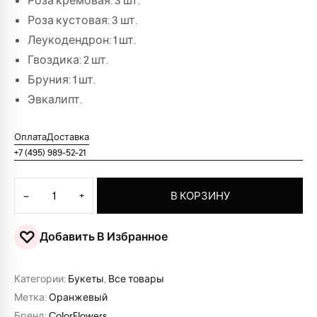
Роза кремовая: 3 шт.
Роза кустовая: 3 шт.
Леукодендрон: 1 шт.
Гвоздика: 2 шт.
Бруния: 1 шт.
Эвкалипт.
Оплата
Доставка
+7 (495) 989-52-21
Количество товара Букет "Азалия"
−
+
В КОРЗИНУ
♡
Добавить В Избранное
Категории:
Букеты
,
Все товары
Метка:
Оранжевый
Бренд:
ColorFlowers