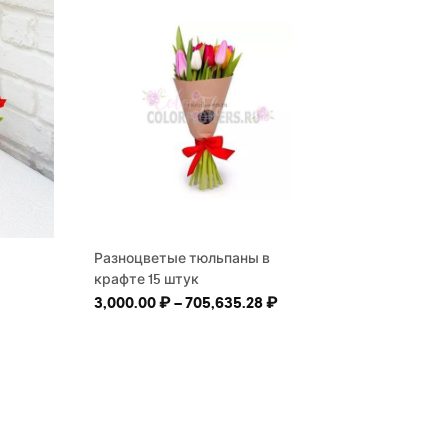
Разноцветые тюльпаны в
крафте 15 штук
Диапазон цен: 3,000.00
3,000.00
₽
–
705,635.28
₽