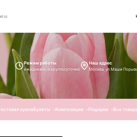
l.ru
Режим работы
Наш адрес
ежедневно и круглосуточно
Москва, ул.Маши Порыва
Ростовая кукла
Букеты
Композиции
Подарки
Все товар