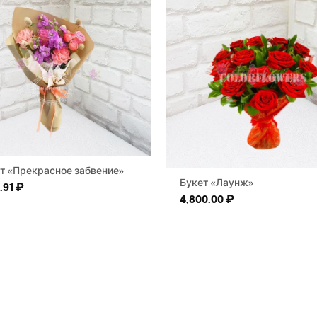
т «Прекрасное забвение»
Букет «Лаунж»
6.91
₽
4,800.00
₽