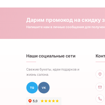
Дарим промокод на скидку з
Напишите нам в личные сообщения для получе
Наши социальные сети
Кон
Свежие букеты, идеи подарков и
жизнь салона.
TG
VK