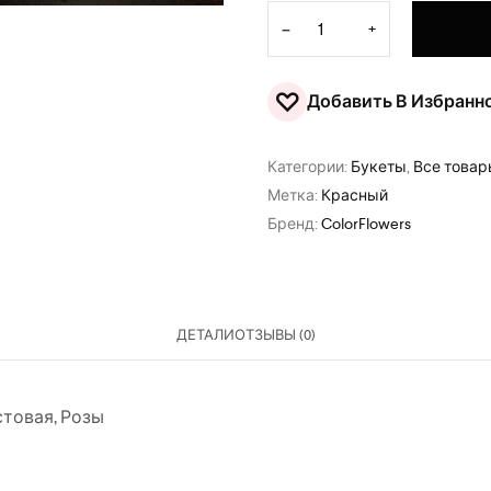
Количество товара Букет "
−
+
♡
Добавить В Избранн
Категории:
Букеты
,
Все това
Метка:
Красный
Бренд:
ColorFlowers
ДЕТАЛИ
ОТЗЫВЫ (0)
стовая
,
Розы