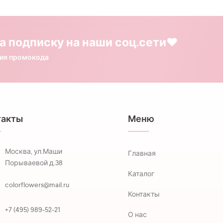
а подписку на наши соц.сети❤️
ния промокода
такты
Меню
Москва, ул.Маши
Главная
Порываевой д.38
Каталог
colorflowers@mail.ru
Контакты
+7 (495) 989-52-21
О нас